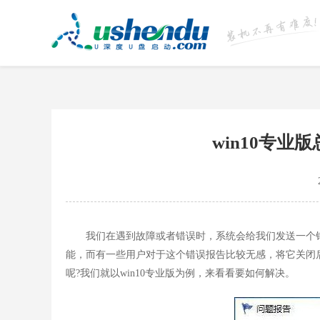
win10专
我们在遇到故障或者错误时，系统会给我们发送一个
能，而有一些用户对于这个错误报告比较无感，将它关闭
呢?我们就以win10专业版为例，来看看要如何解决。