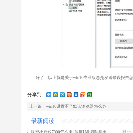
好了，以上就是关于win10专业版总是发送错误报
分享到：
上一篇：
win10设置不了默认浏览器怎么办
最新阅读
09-06
联想小新锐7000怎么用u深度U盘启动盘重装win10系统