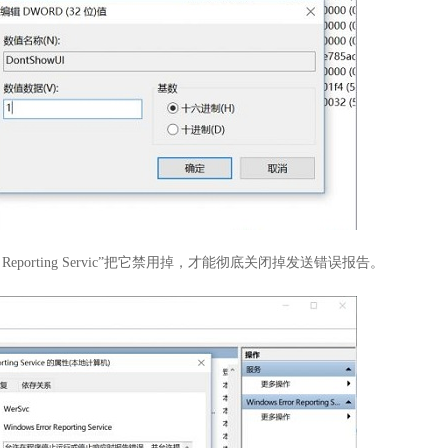
r Reporting Servic”把它禁用掉，才能彻底关闭掉发送错误报告。