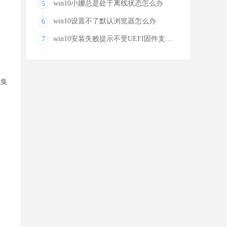
win10小娜总是处于离线状态怎么办
5
win10设置不了默认浏览器怎么办
6
win10安装失败提示不受UEFI固件支持怎么办
7
或集