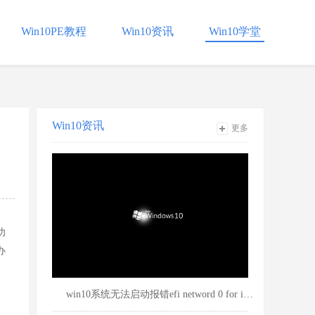
Win10PE教程
Win10资讯
Win10学堂
Win10资讯
更多
功
办
win10系统无法启动报错efi netword 0 for ipv4 boot failed如何解决