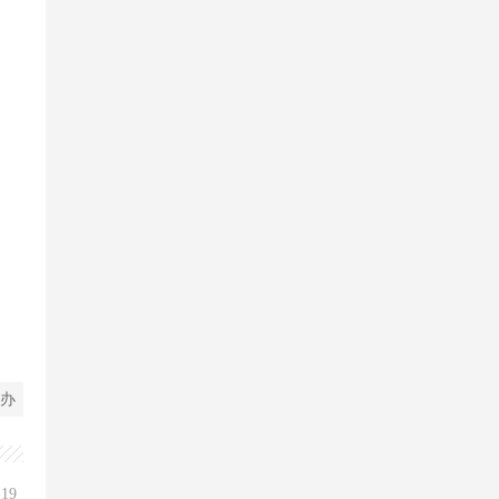
么办
-19