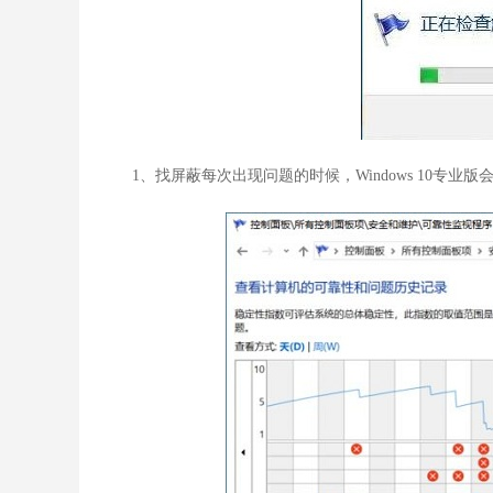
1、找屏蔽每次出现问题的时候，Windows 10专