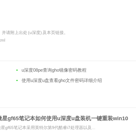
，并请附上出处
(u深度)
及本页链接。
tml
u深度08pe查询gho镜像密码教程
使用u深度u盘查看gho文件密码详细介绍
微星gf65笔记本如何使用u深度u盘装机一键重装win10
系统
微星gf65笔记本采用英特尔第9代酷睿i7处理器以及...