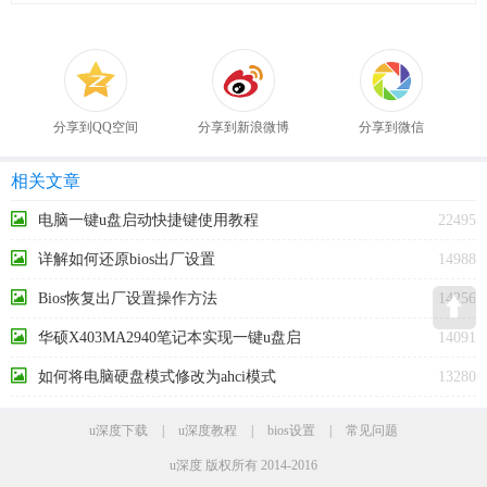
分享到QQ空间
分享到新浪微博
分享到微信
相关文章
电脑一键u盘启动快捷键使用教程
22495
详解如何还原bios出厂设置
14988
Bios恢复出厂设置操作方法
14256
华硕X403MA2940笔记本实现一键u盘启
14091
动方法
如何将电脑硬盘模式修改为ahci模式
13280
u深度下载
|
u深度教程
|
bios设置
|
常见问题
u深度 版权所有 2014-2016