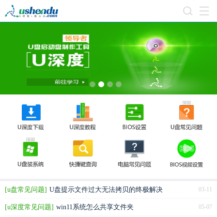
1
2
3
4
[u盘常见问题]
U盘提示文件过大无法拷贝的终极解决
03-11
方法（NTFS/exFAT格式转换）
[u深度常见问题]
win11系统怎么共享文件夹
05-07